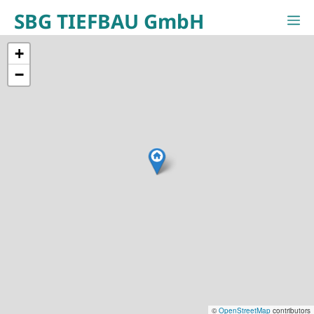
Zum
SBG TIEFBAU GmbH
M
Inhalt
springen
+
−
©
OpenStreetMap
contributors